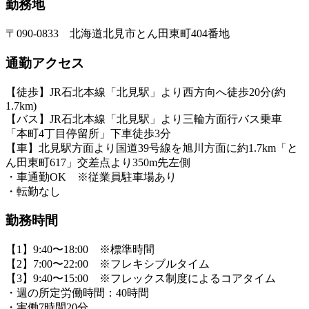
勤務地
〒090-0833 北海道北見市とん田東町404番地
通勤アクセス
【徒歩】JR石北本線「北見駅」より西方向へ徒歩20分(約
1.7km)
【バス】JR石北本線「北見駅」より三輪方面行バス乗車
「本町4丁目停留所」下車徒歩3分
【車】北見駅方面より国道39号線を旭川方面に約1.7km「と
ん田東町617」交差点より350m先左側
・車通勤OK ※従業員駐車場あり
・転勤なし
勤務時間
【1】9:40〜18:00 ※標準時間
【2】7:00〜22:00 ※フレキシブルタイム
【3】9:40〜15:00 ※フレックス制度によるコアタイム
・週の所定労働時間：40時間
・実働7時間20分